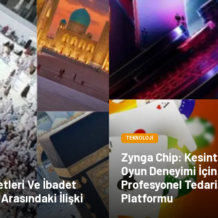
TEKNOLOJI
Zynga Chip: Kesint
Oyun Deneyimi İçin
tleri Ve İbadet
Profesyonel Tedar
Arasındaki İlişki
Platformu