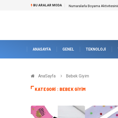
BU ARALAR MODA
Mobil Çit Kültürü and Geçici Al
ANASAYFA
GENEL
TEKNOLOJI
AnaSayfa
Bebek Giyim
KATEGORI : BEBEK GIYIM