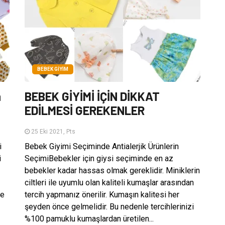
BEBEK GIYIM
n
BEBEK GİYİMİ İÇİN DİKKAT
EDİLMESİ GEREKENLER
25 Eki 2021, Pts
i
Bebek Giyimi Seçiminde Antialerjik Ürünlerin
i
SeçimiBebekler için giysi seçiminde en az
bebekler kadar hassas olmak gereklidir. Miniklerin
ciltleri ile uyumlu olan kaliteli kumaşlar arasından
ve
tercih yapmanız önerilir. Kumaşın kalitesi her
şeyden önce gelmelidir. Bu nedenle tercihlerinizi
%100 pamuklu kumaşlardan üretilen...