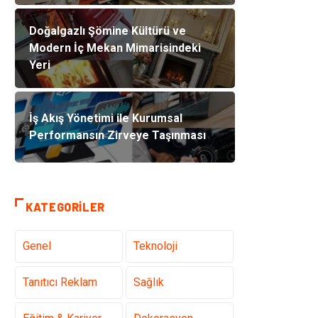
Doğalgazlı Şömine Kültürü ve
Modern İç Mekan Mimarisindeki
Yeri
İş Akış Yönetimi ile Kurumsal
Performansın Zirveye Taşınması
KATEGORILER
Genel
Teknoloji
Tanıtıcı Reklam
Sağlık