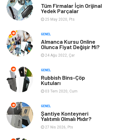
Tüm Firmalar İçin Orijinal
Finans & Ekonomi
Görsel
Yedek Parçalar
25 May 2020, Pts
Domain
Seo Nedir
GENEL
Almanca Kursu Online
Makaleler
Bebek Giyim
Olunca Fiyat Değişir Mi?
24 Ağu 2022, Çar
Hosting
İçerik
GENEL
Programlama
Algoritma
Rubbish Bins-Çöp
Kutuları
Kurumsal
Anne & Çocuk
03 Tem 2020, Cum
hizmetlerimiz
Kültür
GENEL
Şantiye Konteyneri
Yalıtımlı Olmalı Mıdır?
Spor Malzemeleri
Veteriner
27 Nis 2026, Pts
İşitme
Hediyelik Eşya