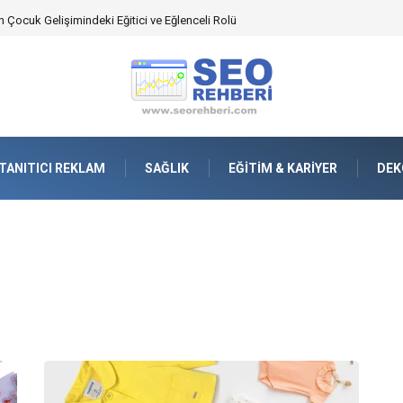
an Yönetimindeki Fonksiyonel Rolü
TANITICI REKLAM
SAĞLIK
EĞITIM & KARIYER
DEK