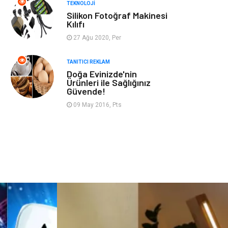
TEKNOLOJI
Silikon Fotoğraf Makinesi
Sandbox-Blackhat
Moda
Kılıfı
27 Ağu 2020, Per
Backlink
Restaurant
TANITICI REKLAM
Doğa Evinizde'nin
Anahtar Kelime
Penguen
Ürünleri ile Sağlığınız
Güvende!
Google Sıralama
09 May 2016, Pts