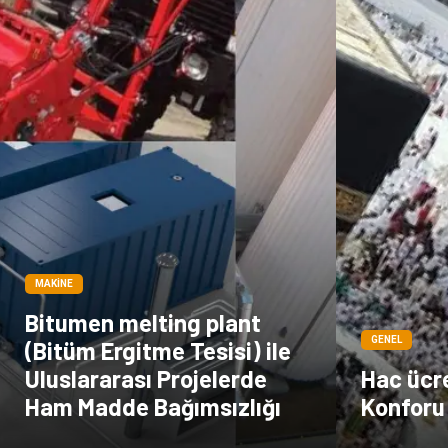
MAKINE
Bitumen melting plant
GENEL
(Bitüm Ergitme Tesisi) ile
Uluslararası Projelerde
Hac ücre
Ham Madde Bağımsızlığı
Konforu 