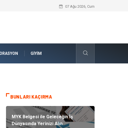
Komple Tır Taşımacılığı ve Lojistik Planla
07 Ağu 2026, Cum
ORASYON
GIYIM
BUNLARI KAÇIRMA
MYK Belgesi ile Geleceğin İş
Dünyasında Yerinizi Alın