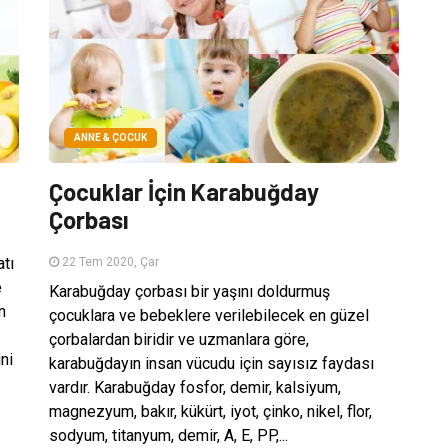
ANNE & ÇOCUK
Çocuklar İçin Karabuğday
Çorbası
atı
22 Tem 2020, Çar
e
Karabuğday çorbası bir yaşını doldurmuş
n
çocuklara ve bebeklere verilebilecek en güzel
çorbalardan biridir ve uzmanlara göre,
ni
karabuğdayın insan vücudu için sayısız faydası
vardır. Karabuğday fosfor, demir, kalsiyum,
magnezyum, bakır, kükürt, iyot, çinko, nikel, flor,
sodyum, titanyum, demir, A, E, PP,...