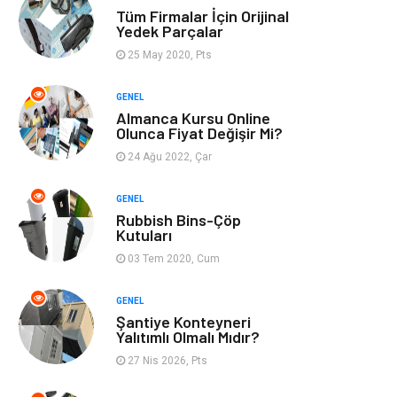
Tüm Firmalar İçin Orijinal
Finans & Ekonomi
Görsel
Yedek Parçalar
25 May 2020, Pts
Domain
Seo Nedir
GENEL
Almanca Kursu Online
Makaleler
Bebek Giyim
Olunca Fiyat Değişir Mi?
24 Ağu 2022, Çar
Hosting
İçerik
GENEL
Programlama
Algoritma
Rubbish Bins-Çöp
Kutuları
Kurumsal
Anne & Çocuk
03 Tem 2020, Cum
hizmetlerimiz
Kültür
GENEL
Şantiye Konteyneri
Yalıtımlı Olmalı Mıdır?
Spor Malzemeleri
Veteriner
27 Nis 2026, Pts
İşitme
Hediyelik Eşya