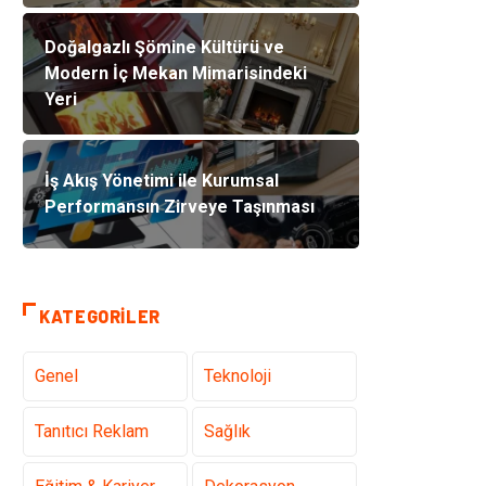
Doğalgazlı Şömine Kültürü ve
Modern İç Mekan Mimarisindeki
Yeri
İş Akış Yönetimi ile Kurumsal
Performansın Zirveye Taşınması
KATEGORILER
Genel
Teknoloji
Tanıtıcı Reklam
Sağlık