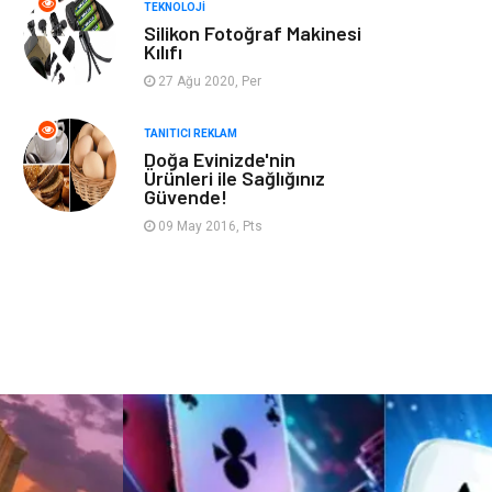
TEKNOLOJI
Silikon Fotoğraf Makinesi
Sandbox-Blackhat
Moda
Kılıfı
27 Ağu 2020, Per
Backlink
Restaurant
TANITICI REKLAM
Doğa Evinizde'nin
Anahtar Kelime
Penguen
Ürünleri ile Sağlığınız
Güvende!
Google Sıralama
09 May 2016, Pts