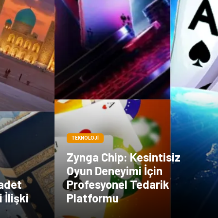
TEKNOLOJI
Zynga Chip: Kesintisiz
Oyun Deneyimi İçin
badet
Profesyonel Tedarik
İlişki
Platformu