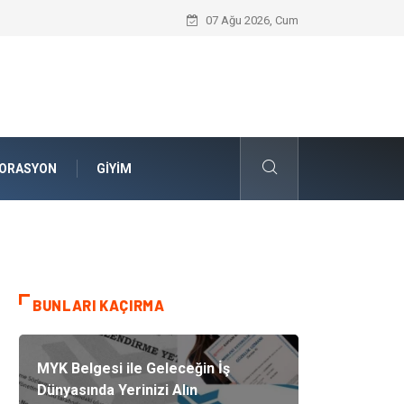
Komple Tır Taşımacılığı ve Lojistik Planla
07 Ağu 2026, Cum
ORASYON
GIYIM
BUNLARI KAÇIRMA
MYK Belgesi ile Geleceğin İş
Dünyasında Yerinizi Alın