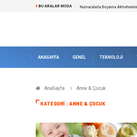
BU ARALAR MODA
Mobil Çit Kültürü and Geçici Al
ANASAYFA
GENEL
TEKNOLOJI
AnaSayfa
Anne & Çocuk
KATEGORI : ANNE & ÇOCUK