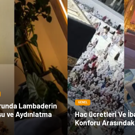
GENEL
runda Lambaderin
u ve Aydınlatma
Hac ücretleri Ve İ
Konforu Arasındaki 