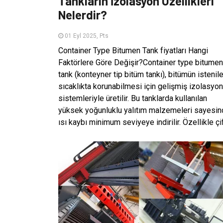
Tankların İzolasyon Özellikleri
Nelerdir?
01 Eyl 2025, Pts
Container Type Bitumen Tank fiyatları Hangi
Faktörlere Göre Değişir?Container type bitumen
tank (konteyner tip bitüm tankı), bitümün istenil
sıcaklıkta korunabilmesi için gelişmiş izolasyon
sistemleriyle üretilir. Bu tanklarda kullanılan
yüksek yoğunluklu yalıtım malzemeleri sayesi
ısı kaybı minimum seviyeye indirilir. Özellikle çift