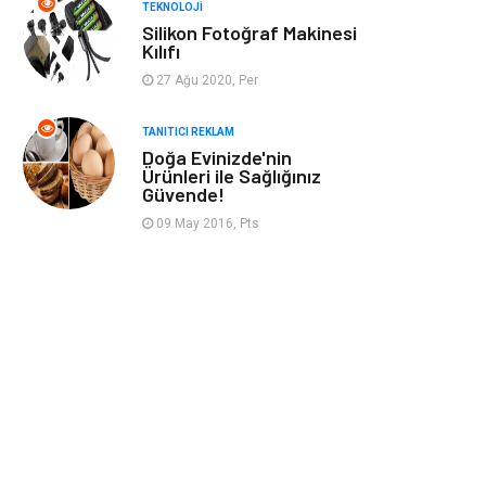
TEKNOLOJI
Silikon Fotoğraf Makinesi
Sandbox-Blackhat
Moda
Kılıfı
27 Ağu 2020, Per
Backlink
Restaurant
TANITICI REKLAM
Doğa Evinizde'nin
Anahtar Kelime
Penguen
Ürünleri ile Sağlığınız
Güvende!
Google Sıralama
09 May 2016, Pts