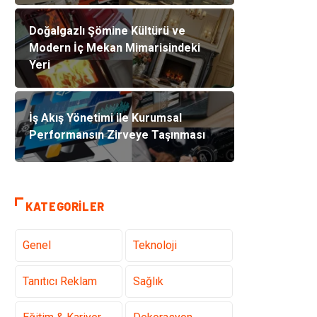
Doğalgazlı Şömine Kültürü ve
Modern İç Mekan Mimarisindeki
Yeri
İş Akış Yönetimi ile Kurumsal
Performansın Zirveye Taşınması
KATEGORILER
Genel
Teknoloji
Tanıtıcı Reklam
Sağlık