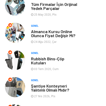
Tüm Firmalar İçin Orijinal
Finans & Ekonomi
Görsel
Yedek Parçalar
25 May 2020, Pts
Domain
Seo Nedir
GENEL
Almanca Kursu Online
Makaleler
Bebek Giyim
Olunca Fiyat Değişir Mi?
24 Ağu 2022, Çar
Hosting
İçerik
GENEL
Programlama
Algoritma
Rubbish Bins-Çöp
Kutuları
Kurumsal
Anne & Çocuk
03 Tem 2020, Cum
hizmetlerimiz
Kültür
GENEL
Şantiye Konteyneri
Yalıtımlı Olmalı Mıdır?
Spor Malzemeleri
Veteriner
27 Nis 2026, Pts
İşitme
Hediyelik Eşya