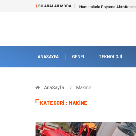
BU ARALAR MODA
Mobil Çit Kültürü and Geçici Al
ANASAYFA
GENEL
TEKNOLOJI
AnaSayfa
Makine
KATEGORI : MAKINE