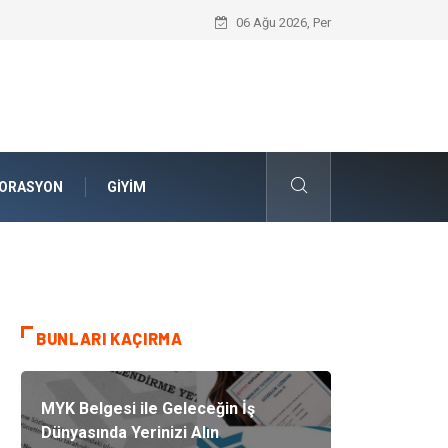
Komple Tır Taşımacılığı ve Lojistik Planla
06 Ağu 2026, Per
ORASYON
GIYIM
BUNLARI KAÇIRMA
MYK Belgesi ile Geleceğin İş
Dünyasında Yerinizi Alın