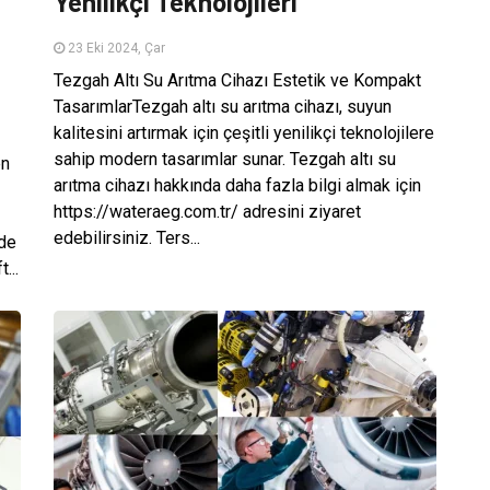
Yenilikçi Teknolojileri
23 Eki 2024, Çar
Tezgah Altı Su Arıtma Cihazı Estetik ve Kompakt
TasarımlarTezgah altı su arıtma cihazı, suyun
kalitesini artırmak için çeşitli yenilikçi teknolojilere
sahip modern tasarımlar sunar. Tezgah altı su
en
arıtma cihazı hakkında daha fazla bilgi almak için
https://wateraeg.com.tr/ adresini ziyaret
edebilirsiniz. Ters...
nde
...