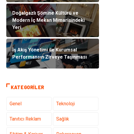
Doğalgazlı Şömine Kültürü ve
Modern İç Mekan Mimarisindeki
Yeri
İş Akış Yönetimi ile Kurumsal
Performansın Zirveye Taşınması
KATEGORILER
Genel
Teknoloji
Tanıtıcı Reklam
Sağlık