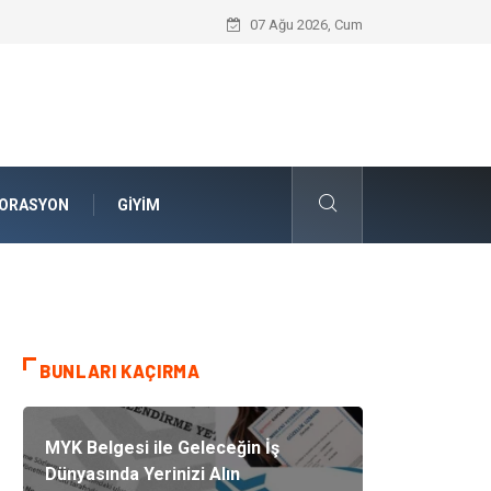
Komple Tır Taşımacılığı ve Lojistik Planla
07 Ağu 2026, Cum
ORASYON
GIYIM
BUNLARI KAÇIRMA
MYK Belgesi ile Geleceğin İş
Dünyasında Yerinizi Alın