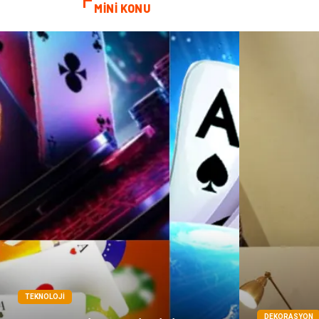
MİNİ KONU
TEKNOLOJI
DEKORASYON