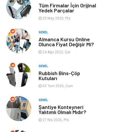
Tüm Firmalar İçin Orijinal
Finans & Ekonomi
Görsel
Yedek Parçalar
25 May 2020, Pts
Domain
Seo Nedir
GENEL
Almanca Kursu Online
Makaleler
Bebek Giyim
Olunca Fiyat Değişir Mi?
24 Ağu 2022, Çar
Hosting
İçerik
GENEL
Programlama
Algoritma
Rubbish Bins-Çöp
Kutuları
Kurumsal
Anne & Çocuk
03 Tem 2020, Cum
hizmetlerimiz
Kültür
GENEL
Şantiye Konteyneri
Yalıtımlı Olmalı Mıdır?
Spor Malzemeleri
Veteriner
27 Nis 2026, Pts
İşitme
Hediyelik Eşya