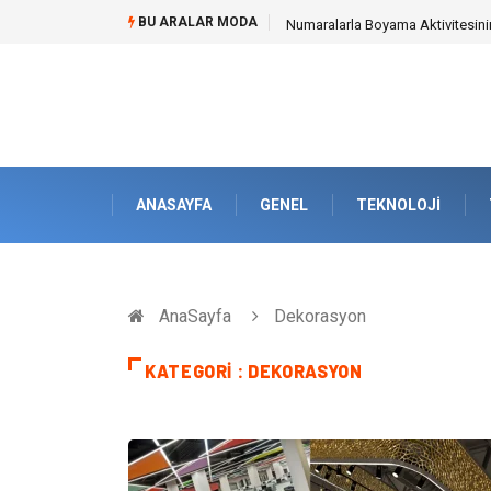
BU ARALAR MODA
Mobil Çit Kültürü and Geçici Al
ANASAYFA
GENEL
TEKNOLOJI
AnaSayfa
Dekorasyon
KATEGORI : DEKORASYON