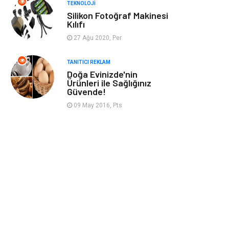
TEKNOLOJI
Silikon Fotoğraf Makinesi
Sandbox-Blackhat
Moda
Kılıfı
27 Ağu 2020, Per
Backlink
Restaurant
TANITICI REKLAM
Doğa Evinizde'nin
Anahtar Kelime
Penguen
Ürünleri ile Sağlığınız
Güvende!
Google Sıralama
09 May 2016, Pts