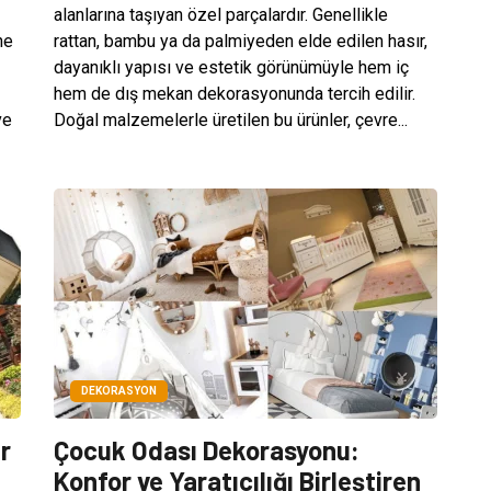
alanlarına taşıyan özel parçalardır. Genellikle
ne
rattan, bambu ya da palmiyeden elde edilen hasır,
dayanıklı yapısı ve estetik görünümüyle hem iç
hem de dış mekan dekorasyonunda tercih edilir.
ve
Doğal malzemelerle üretilen bu ürünler, çevre...
DEKORASYON
r
Çocuk Odası Dekorasyonu:
Konfor ve Yaratıcılığı Birleştiren