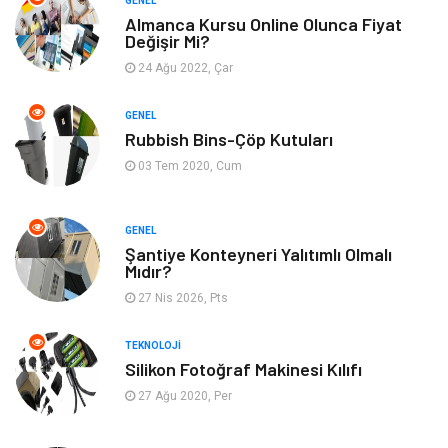
GENEL
Domain
Seo Nedir
Almanca Kursu Online Olunca Fiyat
Değişir Mi?
Makaleler
Bebek Giyim
24 Ağu 2022, Çar
Hosting
İçerik
GENEL
Rubbish Bins-Çöp Kutuları
03 Tem 2020, Cum
Programlama
Algoritma
Kurumsal
Anne & Çocuk
GENEL
Şantiye Konteyneri Yalıtımlı Olmalı
Mıdır?
hizmetlerimiz
Kültür
27 Nis 2026, Pts
Spor Malzemeleri
Veteriner
TEKNOLOJI
Silikon Fotoğraf Makinesi Kılıfı
İşitme
Hediyelik Eşya
27 Ağu 2020, Per
Sandbox-Blackhat
Moda