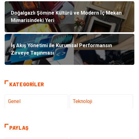
Doğalgazlı Şömine Kültürü ve Modern İç Mekan
Mimarisindeki Yeri
İş Akış Yönetimi ile Kurumsal Performansın
Zirveye Taşınması
KATEGORILER
Genel
Teknoloji
Tanıtıcı Reklam
Sağlık
PAYLAŞ
Eğitim & Kariyer
Dekorasyon