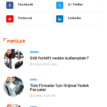
Facebook
X / Twitter
X
Giyim
Elektrik & Elektronik
Pinterest
Linkedin
Gıda
Hukuk
Makine
Otomotiv
POPÜLER
Seo Teknikleri
Organizasyon
MAKINE
Güzellik & Bakım
Metalar
Still forklift neden kullanışlıdır?
24 Şub 2023, Cum
Emlak
Webmaster Araçları
GENEL
Mobilya
Arama Motorları
Tüm Firmalar İçin Orijinal Yedek
Optimizasyonu
Parçalar
25 May 2020, Pts
Finans & Ekonomi
Görsel