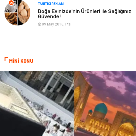
TANITICI REKLAM
Backlink
Restaurant
Doğa Evinizde'nin Ürünleri ile Sağlığınız
Güvende!
Anahtar Kelime
Penguen
09 May 2016, Pts
Google Sıralama
MİNİ KONU