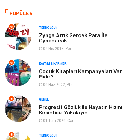
Seo Teknikleri
Organizasyon
POPÜLER
Güzellik & Bakım
Metalar
TEKNOLOJI
Zynga Artık Gerçek Para İle
Oynanacak
Emlak
Webmaster Araçları
04 Nis 2013, Per
Mobilya
Arama Motorları
EĞITIM & KARIYER
Optimizasyonu
Çocuk Kitapları Kampanyaları Var
Mıdır?
Finans & Ekonomi
Görsel
06 Haz 2022, Pts
Domain
Seo Nedir
GENEL
Progresif Gözlük ile Hayatın Hızını
Kesintisiz Yakalayın
Makaleler
Bebek Giyim
01 Tem 2026, Çar
Hosting
İçerik
TEKNOLOJI