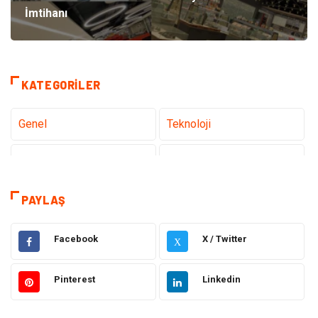
İmtihanı
KATEGORILER
Genel
Teknoloji
Tanıtıcı Reklam
Sağlık
Eğitim & Kariyer
Dekorasyon
PAYLAŞ
Giyim
Elektrik & Elektronik
Facebook
X / Twitter
X
Gıda
Hukuk
Pinterest
Linkedin
Makine
Otomotiv