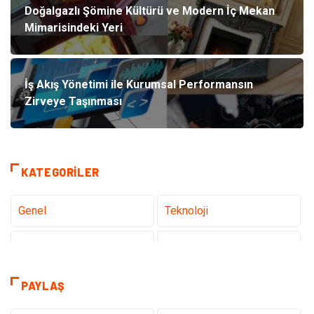
Doğalgazlı Şömine Kültürü ve Modern İç Mekan
Mimarisindeki Yeri
İş Akış Yönetimi ile Kurumsal Performansın
Zirveye Taşınması
KATEGORILER
Genel
Teknoloji
Tanıtıcı Reklam
Sağlık
Eğitim & Kariyer
Dekorasyon
PAYLAŞ