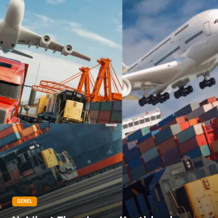
Backlink
Restaurant
Anahtar Kelime
Penguen
Google Sıralama
GENEL