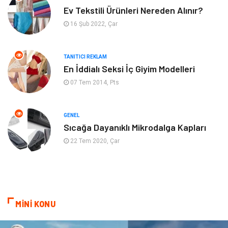
Ev Tekstili Ürünleri Nereden Alınır?
Makaleler
Bebek Giyim
16 Şub 2022, Çar
Hosting
İçerik
TANITICI REKLAM
En İddialı Seksi İç Giyim Modelleri
Programlama
Algoritma
07 Tem 2014, Pts
Kurumsal
Anne & Çocuk
GENEL
hizmetlerimiz
Kültür
Sıcağa Dayanıklı Mikrodalga Kapları
22 Tem 2020, Çar
Spor Malzemeleri
Veteriner
İşitme
Hediyelik Eşya
Sandbox-Blackhat
Moda
MİNİ KONU