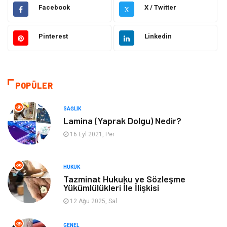
Giyim
Elektrik & Elektronik
Facebook
X / Twitter
X
Gıda
Hukuk
Pinterest
Linkedin
Makine
Otomotiv
Seo Teknikleri
Organizasyon
POPÜLER
Güzellik & Bakım
Metalar
SAĞLIK
Lamina (Yaprak Dolgu) Nedir?
Emlak
Webmaster Araçları
16 Eyl 2021, Per
Mobilya
Arama Motorları
HUKUK
Optimizasyonu
Tazminat Hukuku ve Sözleşme
Yükümlülükleri İle İlişkisi
Finans & Ekonomi
Görsel
12 Ağu 2025, Sal
Domain
Seo Nedir
GENEL