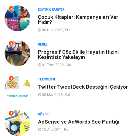
Mobilya
Arama Motorları
EĞITIM & KARIYER
Optimizasyonu
Çocuk Kitapları Kampanyaları Var
Mıdır?
Finans & Ekonomi
Görsel
06 Haz 2022, Pts
Domain
Seo Nedir
GENEL
Progresif Gözlük ile Hayatın Hızını
Kesintisiz Yakalayın
Makaleler
Bebek Giyim
01 Tem 2026, Çar
Hosting
İçerik
TEKNOLOJI
Twitter TweetDeck Desteğini Çekiyor
Programlama
Algoritma
05 Mar 2013, Sal
Kurumsal
Anne & Çocuk
GÖRSEL
hizmetlerimiz
Kültür
AdSense ve AdWords Seo Mantığı
15 Ara 2011, Per
Spor Malzemeleri
Veteriner