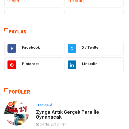
Genel
Teknoloji
Tanıtıcı Reklam
Sağlık
Eğitim & Kariyer
Dekorasyon
PAYLAŞ
Giyim
Elektrik & Elektronik
Facebook
X / Twitter
X
Gıda
Hukuk
Pinterest
Linkedin
Makine
Otomotiv
Seo Teknikleri
Organizasyon
POPÜLER
Güzellik & Bakım
Metalar
TEKNOLOJI
Zynga Artık Gerçek Para İle
Oynanacak
Emlak
Webmaster Araçları
04 Nis 2013, Per