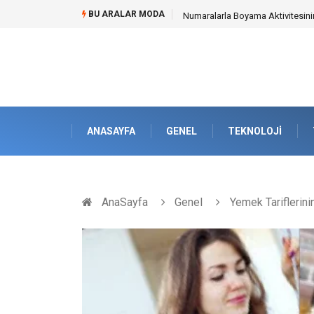
BU ARALAR MODA
Mobil Çit Kültürü and Geçici Al
ANASAYFA
GENEL
TEKNOLOJI
AnaSayfa
Genel
Yemek Tariflerinin