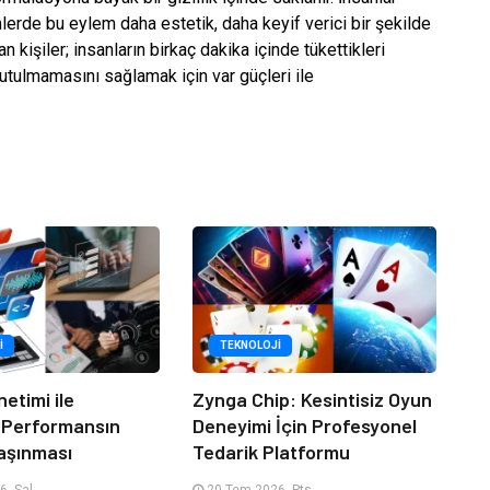
lerde bu eylem daha estetik, daha keyif verici bir şekilde
işiler; insanların birkaç dakika içinde tükettikleri
utulmamasını sağlamak için var güçleri ile
I
TEKNOLOJI
netimi ile
Zynga Chip: Kesintisiz Oyun
 Performansın
Deneyimi İçin Profesyonel
aşınması
Tedarik Platformu
, Sal
20 Tem 2026, Pts