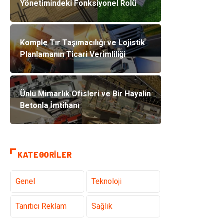
Yönetimindeki Fonksiyonel Rolü
Komple Tır Taşımacılığı ve Lojistik
Planlamanın Ticari Verimliliği
Ünlü Mimarlık Ofisleri ve Bir Hayalin
Betonla İmtihanı
KATEGORILER
Genel
Teknoloji
Tanıtıcı Reklam
Sağlık