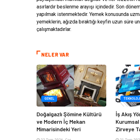
asırlardır beslenme arayışı içindedir. Son dönem
yapılmak istenmektedir. Yemek konusunda uzman k
yemeklerin, ağızda bıraktığı keyfin uzun süre un
çalışmaktadırlar.
NELER VAR
GENEL
TEKNOLOJ
Doğalgazlı Şömine Kültürü
İş Akış Yö
ve Modern İç Mekan
Kurumsal
Mimarisindeki Yeri
Zirveye T
22 Tem 2026, Çar
21 Tem 2026