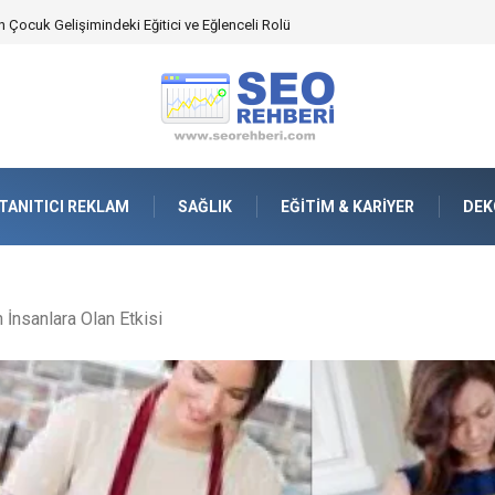
an Yönetimindeki Fonksiyonel Rolü
TANITICI REKLAM
SAĞLIK
EĞITIM & KARIYER
DEK
 İnsanlara Olan Etkisi