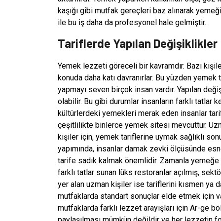
kaşığı gibi mutfak gereçleri baz alınarak yemeğin
ile bu iş daha da profesyonel hale gelmiştir.
Tariflerde Yapılan Değişiklikler
Yemek lezzeti göreceli bir kavramdır. Bazı kişiler 
konuda daha katı davranırlar. Bu yüzden yemek t
yapmayı seven birçok insan vardır. Yapılan değiş
olabilir. Bu gibi durumlar insanların farklı tat
kültürlerdeki yemekleri merak eden insanlar tar
çeşitlilikte binlerce yemek sitesi mevcuttur. 
kişiler için, yemek tariflerine uymak sağlıklı so
yapımında, insanlar damak zevki ölçüsünde esnekl
tarife sadık kalmak önemlidir. Zamanla yemeğe ola
farklı tatlar sunan lüks restoranlar açılmış, sekt
yer alan uzman kişiler ise tariflerini kısmen ya 
mutfaklarda standart sonuçlar elde etmek için v
mutfaklarda farklı lezzet arayışları için Ar-ge bö
paylaşılması mümkün değildir ve her lezzetin for