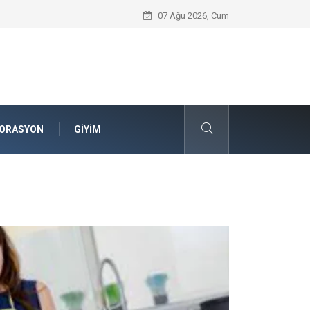
Komple Tır Taşımacılığı ve Lojistik Planla
07 Ağu 2026, Cum
ORASYON
GIYIM