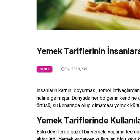
Yemek Tariflerinin İnsanlara
Eyl 2019, Sal
GENEL
İnsanların karnını doyurması, temel ihtiyaçlarda
haline gelmiştir. Dünyada her bölgenin kendine ait
örtüsü, su kenarında olup olmaması yemek kültür
Yemek Tariflerinde Kullanıl
Eski devirlerde güzel bir yemek, yapanın tecrüb
aktarılırdı. Yemek yaparken kullanılan ölçü, göz 