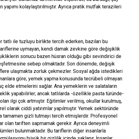
 yapımı kolaylaştırılmıştır. Ayrıca pratik mutfak terazileri
tatlı ile tuzluyu birlikte tercih ederken, bazıları bu
ariflerine uymayan, kendi damak zevkine göre değişiklik
ikliklerin sonucu bazen hüsran olduğu gibi sevindirici de
lar keşfetmesine sebep olmaktadır. Son dönemde, değişik
iflere ulaşmakta zorluk çekmezler. Sosyal ağda istedikleri
Uzmanlara göre; yemek yapma konusunda tecrübeli olmayan
nuç elde etmelerini sağlar. Ana yemeklerin ve salataların
ik yapabilirler; ancak tatlılarda -özellikle pasta türünde-
n ilgi çok artmıştır. Eğitimler verilmiş, okullar kurulmuş,
örel olarak ciddi yatırımlar yapılmıştır. Yemek sektöründe
da tamamen gizli tutmayı tercih etmişlerdir. Profesyonel
ar olan tariften sapmamak gerekir. Ayrıca deneyimli
lümleri bulunmaktadır. Bu tariflerin diğer insanlarla
mülasyonu büyük bir gizlilik içinde saklanır. İnsanlar