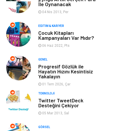
Optimizasyonu
İle Oynanacak
04 Nis 2013, Per
Finans & Ekonomi
Görsel
EĞITIM & KARIYER
Domain
Seo Nedir
Çocuk Kitapları
Kampanyaları Var Mıdır?
06 Haz 2022, Pts
Makaleler
Bebek Giyim
GENEL
Hosting
İçerik
Progresif Gözlük ile
Hayatın Hızını Kesintisiz
Yakalayın
Programlama
Algoritma
01 Tem 2026, Çar
Kurumsal
Anne & Çocuk
TEKNOLOJI
Twitter TweetDeck
Desteğini Çekiyor
hizmetlerimiz
Kültür
05 Mar 2013, Sal
Spor Malzemeleri
Veteriner
GÖRSEL