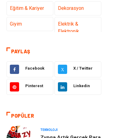
Eğitim & Kariyer
Dekorasyon
Giyim
Elektrik &
Elektronik
Gıda
Hukuk
PAYLAŞ
Makine
Otomotiv
Facebook
X / Twitter
X
Seo Teknikleri
Organizasyon
Pinterest
Linkedin
Güzellik & Bakım
Metalar
Emlak
Webmaster
POPÜLER
Araçları
TEKNOLOJI
Mobilya
Arama Motorları
Zynga Artık Gerçek Para