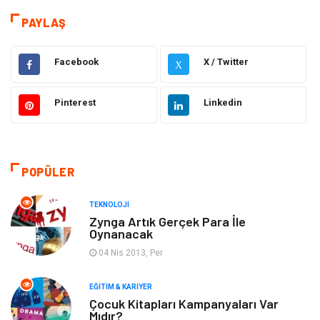
Eğitim & Kariyer
Dekorasyon
PAYLAŞ
Giyim
Elektrik & Elektronik
Facebook
X / Twitter
X
Gıda
Hukuk
Pinterest
Linkedin
Makine
Otomotiv
Seo Teknikleri
Organizasyon
POPÜLER
Güzellik & Bakım
Metalar
TEKNOLOJI
Zynga Artık Gerçek Para İle
Oynanacak
Emlak
Webmaster Araçları
04 Nis 2013, Per
Mobilya
Arama Motorları
EĞITIM & KARIYER
Optimizasyonu
Çocuk Kitapları Kampanyaları Var
Mıdır?