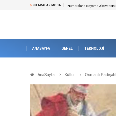
BU ARALAR MODA
Mobil Çit Kültürü and Geçici Al
ANASAYFA
GENEL
TEKNOLOJI
AnaSayfa
Kültür
Osmanlı Padişahl