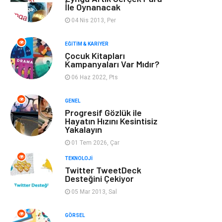
Optimizasyonu
İle Oynanacak
04 Nis 2013, Per
Finans & Ekonomi
Görsel
EĞITIM & KARIYER
Domain
Seo Nedir
Çocuk Kitapları
Kampanyaları Var Mıdır?
06 Haz 2022, Pts
Makaleler
Bebek Giyim
GENEL
Hosting
İçerik
Progresif Gözlük ile
Hayatın Hızını Kesintisiz
Yakalayın
Programlama
Algoritma
01 Tem 2026, Çar
Kurumsal
Anne & Çocuk
TEKNOLOJI
Twitter TweetDeck
Desteğini Çekiyor
hizmetlerimiz
Kültür
05 Mar 2013, Sal
Spor Malzemeleri
Veteriner
GÖRSEL