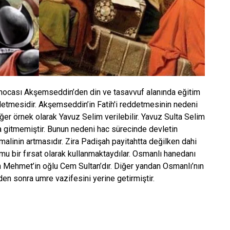
 hocası Akşemseddin’den din ve tasavvuf alanında eğitim
etmesidir. Akşemseddin’in Fatih'i reddetmesinin nedeni
ğer örnek olarak Yavuz Selim verilebilir. Yavuz Sulta Selim
 gitmemiştir. Bunun nedeni hac sürecinde devletin
malinin artmasıdır. Zira Padişah payitahtta değilken dahi
u bir fırsat olarak kullanmaktaydılar. Osmanlı hanedanı
n Mehmet’in oğlu Cem Sultan’dır. Diğer yandan Osmanlı’nın
n sonra umre vazifesini yerine getirmiştir.