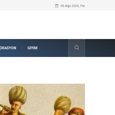
Komple Tır Taşımacılığı ve Lojistik Planla
06 Ağu 2026, Per
ORASYON
GIYIM