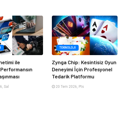
I
TEKNOLOJI
netimi ile
Zynga Chip: Kesintisiz Oyun
 Performansın
Deneyimi İçin Profesyonel
aşınması
Tedarik Platformu
, Sal
20 Tem 2026, Pts