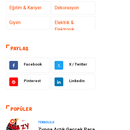
Eğitim & Kariyer
Dekorasyon
Giyim
Elektrik &
Elektronik
Gıda
Hukuk
PAYLAŞ
Makine
Otomotiv
Facebook
X / Twitter
X
Seo Teknikleri
Organizasyon
Pinterest
Linkedin
Güzellik & Bakım
Metalar
Emlak
Webmaster
POPÜLER
Araçları
TEKNOLOJI
Mobilya
Arama Motorları
Zynga Artık Gerçek Para