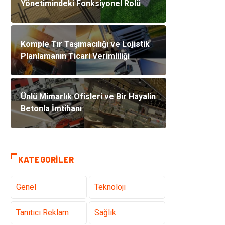
Yönetimindeki Fonksiyonel Rolü
Komple Tır Taşımacılığı ve Lojistik
Planlamanın Ticari Verimliliği
Ünlü Mimarlık Ofisleri ve Bir Hayalin
Betonla İmtihanı
KATEGORILER
Genel
Teknoloji
Tanıtıcı Reklam
Sağlık