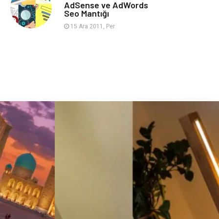
AdSense ve AdWords
İşitme
Hediyelik Eşya
Seo Mantığı
15 Ara 2011, Per
Sandbox-Blackhat
Moda
Backlink
Restaurant
Anahtar Kelime
Penguen
Google Sıralama