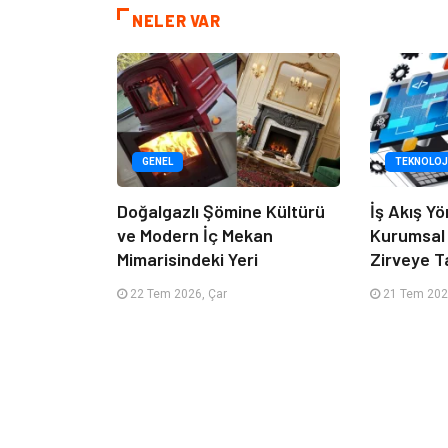
NELER VAR
GENEL
TEKNOLOJ
Doğalgazlı Şömine Kültürü
İş Akış Yö
ve Modern İç Mekan
Kurumsal
Mimarisindeki Yeri
Zirveye T
22 Tem 2026, Çar
21 Tem 2026