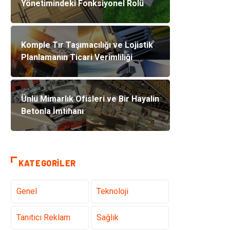
Yönetimindeki Fonksiyonel Rolü
Komple Tır Taşımacılığı ve Lojistik
Planlamanın Ticari Verimliliği
Ünlü Mimarlık Ofisleri ve Bir Hayalin
Betonla İmtihanı
KATEGORILER
Genel
Teknoloji
Tanıtıcı Reklam
Sağlık