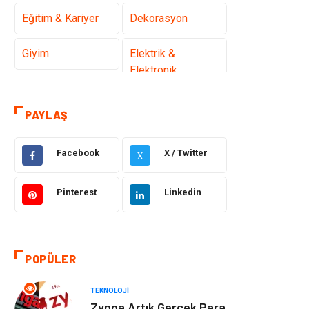
Eğitim & Kariyer
Dekorasyon
Giyim
Elektrik &
Elektronik
Gıda
Hukuk
PAYLAŞ
Makine
Otomotiv
Facebook
X / Twitter
X
Seo Teknikleri
Organizasyon
Pinterest
Linkedin
Güzellik & Bakım
Metalar
Emlak
Webmaster
POPÜLER
Araçları
TEKNOLOJI
Mobilya
Arama Motorları
Zynga Artık Gerçek Para