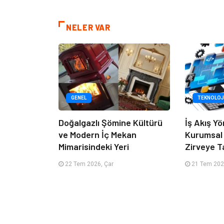
NELER VAR
GENEL
TEKNOLOJ
Doğalgazlı Şömine Kültürü
İş Akış Yö
ve Modern İç Mekan
Kurumsal
Mimarisindeki Yeri
Zirveye T
22 Tem 2026, Çar
21 Tem 2026