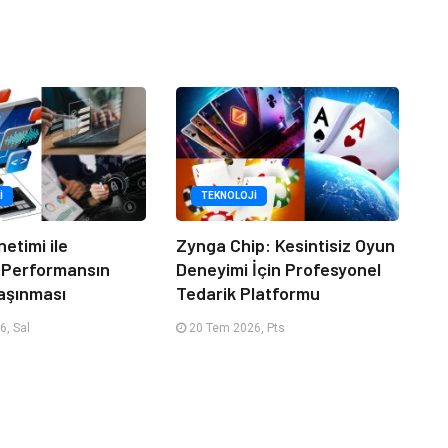
I
TEKNOLOJI
netimi ile
Zynga Chip: Kesintisiz Oyun
 Performansın
Deneyimi İçin Profesyonel
aşınması
Tedarik Platformu
, Sal
20 Tem 2026, Pts