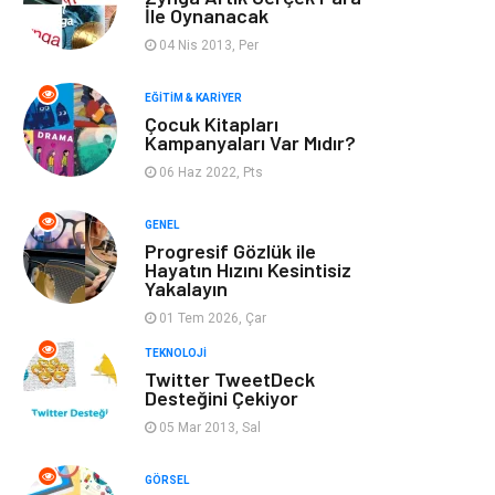
Optimizasyonu
İle Oynanacak
04 Nis 2013, Per
Finans & Ekonomi
Görsel
EĞITIM & KARIYER
Domain
Seo Nedir
Çocuk Kitapları
Kampanyaları Var Mıdır?
06 Haz 2022, Pts
Makaleler
Bebek Giyim
GENEL
Hosting
İçerik
Progresif Gözlük ile
Hayatın Hızını Kesintisiz
Yakalayın
Programlama
Algoritma
01 Tem 2026, Çar
Kurumsal
Anne & Çocuk
TEKNOLOJI
Twitter TweetDeck
Desteğini Çekiyor
hizmetlerimiz
Kültür
05 Mar 2013, Sal
Spor Malzemeleri
Veteriner
GÖRSEL