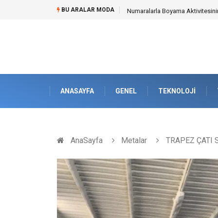
BU ARALAR MODA
Mobil Çit Kültürü and Geçici Al
ANASAYFA
GENEL
TEKNOLOJI
AnaSayfa
Metalar
TRAPEZ ÇATI S