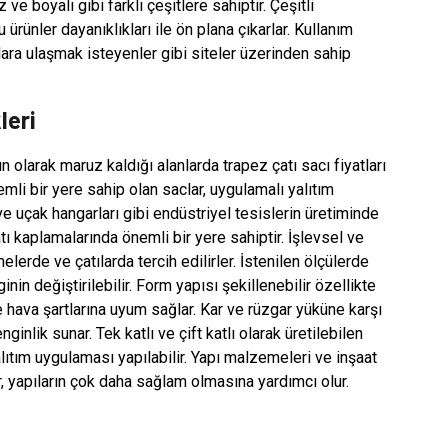
e boyalı gibi farklı çeşitlere sahiptir. Çeşitli
ürünler dayanıklıkları ile ön plana çıkarlar. Kullanım
lara ulaşmak isteyenler gibi siteler üzerinden sahip
leri
 olarak maruz kaldığı alanlarda trapez çatı sacı fiyatları
li bir yere sahip olan saclar, uygulamalı yalıtım
ve uçak hangarları gibi endüstriyel tesislerin üretiminde
tı kaplamalarında önemli bir yere sahiptir. İşlevsel ve
erde ve çatılarda tercih edilirler. İstenilen ölçülerde
in değiştirilebilir. Form yapısı şekillenebilir özellikte
hava şartlarına uyum sağlar. Kar ve rüzgar yüküne karşı
ginlik sunar. Tek katlı ve çift katlı olarak üretilebilen
lıtım uygulaması yapılabilir. Yapı malzemeleri ve inşaat
, yapıların çok daha sağlam olmasına yardımcı olur.