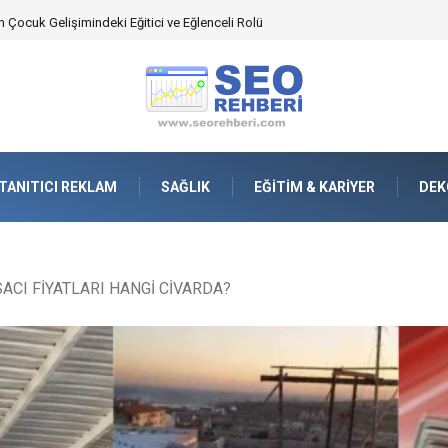
an Yönetimindeki Fonksiyonel Rolü
TANITICI REKLAM
SAĞLIK
EĞITIM & KARIYER
DEK
ACI FİYATLARI HANGİ CİVARDA?