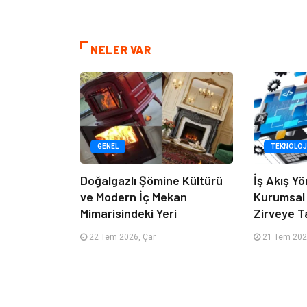
NELER VAR
GENEL
TEKNOLOJ
Doğalgazlı Şömine Kültürü
İş Akış Yö
ve Modern İç Mekan
Kurumsal
Mimarisindeki Yeri
Zirveye T
22 Tem 2026, Çar
21 Tem 2026