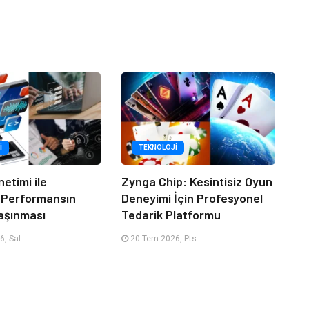
I
TEKNOLOJI
netimi ile
Zynga Chip: Kesintisiz Oyun
 Performansın
Deneyimi İçin Profesyonel
aşınması
Tedarik Platformu
, Sal
20 Tem 2026, Pts