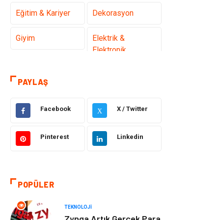
Eğitim & Kariyer
Dekorasyon
Giyim
Elektrik &
Elektronik
Gıda
Hukuk
PAYLAŞ
Makine
Otomotiv
Facebook
X / Twitter
X
Seo Teknikleri
Organizasyon
Pinterest
Linkedin
Güzellik & Bakım
Metalar
Emlak
Webmaster
POPÜLER
Araçları
TEKNOLOJI
Mobilya
Arama Motorları
Zynga Artık Gerçek Para