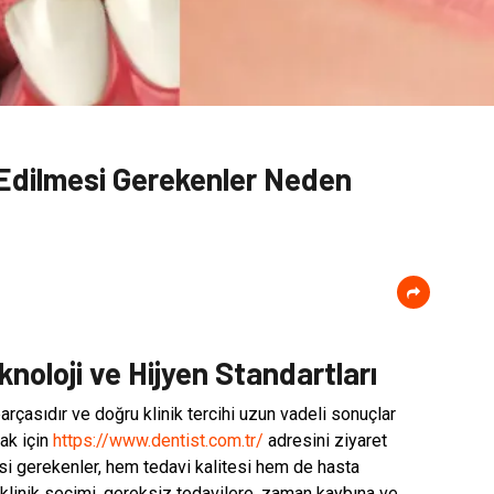
t Edilmesi Gerekenler Neden
noloji ve Hijyen Standartları
parçasıdır ve doğru klinik tercihi uzun vadeli sonuçlar
mak için
https://www.dentist.com.tr/
adresini ziyaret
esi gerekenler, hem tedavi kalitesi hem de hasta
klinik seçimi, gereksiz tedavilere, zaman kaybına ve