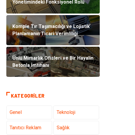
Yönetimindeki Fonksiyonel Rolü
Komple Tır Taşımacılığı ve Lojistik
Planlamanın Ticari Verimliliği
Ünlü Mimarlık Ofisleri ve Bir Hayalin
Betonla İmtihanı
KATEGORILER
Genel
Teknoloji
Tanıtıcı Reklam
Sağlık