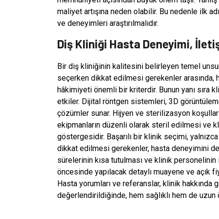
maliyet artışına neden olabilir. Bu nedenle ilk ad
ve deneyimleri araştırılmalıdır.
Diş Kliniği Hasta Deneyimi, İlet
Bir diş kliniğinin kalitesini belirleyen temel uns
seçerken dikkat edilmesi gerekenler arasında, 
hâkimiyeti önemli bir kriterdir. Bunun yanı sıra k
etkiler. Dijital röntgen sistemleri, 3D görüntüle
çözümler sunar. Hijyen ve sterilizasyon koşullar
ekipmanların düzenli olarak steril edilmesi ve kli
göstergesidir. Başarılı bir klinik seçimi, yalnızca 
dikkat edilmesi gerekenler, hasta deneyimini d
sürelerinin kısa tutulması ve klinik personelinin 
öncesinde yapılacak detaylı muayene ve açık fiya
Hasta yorumları ve referanslar, klinik hakkında ge
değerlendirildiğinde, hem sağlıklı hem de uzun