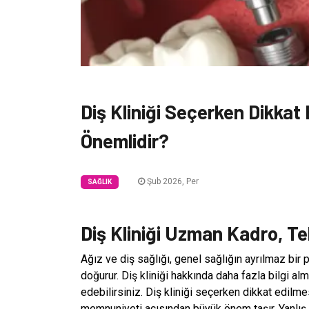
Diş Kliniği Seçerken Dikka
Önemlidir?
Şub 2026, Per
SAĞLIK
Diş Kliniği Uzman Kadro, Tek
Ağız ve diş sağlığı, genel sağlığın ayrılmaz bir 
doğurur. Diş kliniği hakkında daha fazla bilgi al
edebilirsiniz. Diş kliniği seçerken dikkat edilm
memnuniyeti açısından büyük önem taşır. Yanlış 