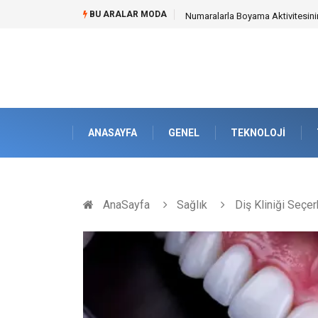
BU ARALAR MODA
Numaralarla Boyama Aktivitesinin
ANASAYFA
GENEL
TEKNOLOJI
AnaSayfa
Sağlık
Diş Kliniği Seçe