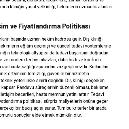
ımda kliniğin yasal yetkinliği, hekimlerin uzmanlık alanları
işim ve Fiyatlandırma Politikası
urların başında uzman hekim kadrosu gelir. Diş kliniği
hekimlerin eğitim geçmişi ve güncel tedavi yöntemlerine
liniğin teknolojik altyapısı da tedavi başarısını doğrudan
me ve modern tedavi cihazları, daha hızlı ve konforlu
ı ise hasta sağlığı açısından vazgeçilmezdir. Kullanılan
nik ortamının temizliği, güvenilir bir hizmetin
teknik yeterlilikle sınırlı değildir. Diş kliniği seçerken
e kapsar. Randevu süreçlerinin düzenli olması, bekleme
iletişim becerileri, hasta memnuniyetini artırır. Tedavi
tlandırma politikası, sürpriz maliyetlerin önüne geçer.
rçekçi bir bakış açısı sunar. Tüm bu kriterler bir arada
 ömürlü sonuçlar elde etmek mümkün olur.