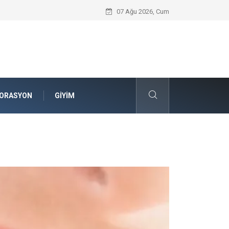
Mobil Çit Kültürü and Geçici Alan Yöne
07 Ağu 2026, Cum
ORASYON
GIYIM