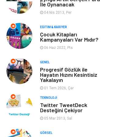
Optimizasyonu
İle Oynanacak
04 Nis 2013, Per
Finans & Ekonomi
Görsel
EĞITIM & KARIYER
Domain
Seo Nedir
Çocuk Kitapları
Kampanyaları Var Mıdır?
06 Haz 2022, Pts
Makaleler
Bebek Giyim
GENEL
Hosting
İçerik
Progresif Gözlük ile
Hayatın Hızını Kesintisiz
Yakalayın
Programlama
Algoritma
01 Tem 2026, Çar
Kurumsal
Anne & Çocuk
TEKNOLOJI
Twitter TweetDeck
Desteğini Çekiyor
hizmetlerimiz
Kültür
05 Mar 2013, Sal
Spor Malzemeleri
Veteriner
GÖRSEL