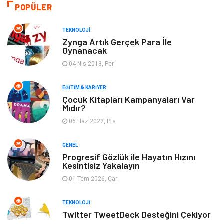
Seo Teknikleri
Organizasyon
POPÜLER
Güzellik & Bakım
Metalar
TEKNOLOJI
Zynga Artık Gerçek Para İle
Oynanacak
Emlak
Webmaster Araçları
04 Nis 2013, Per
Mobilya
Arama Motorları
EĞITIM & KARIYER
Optimizasyonu
Çocuk Kitapları Kampanyaları Var
Mıdır?
Finans & Ekonomi
Görsel
06 Haz 2022, Pts
Domain
Seo Nedir
GENEL
Progresif Gözlük ile Hayatın Hızını
Kesintisiz Yakalayın
Makaleler
Bebek Giyim
01 Tem 2026, Çar
Hosting
İçerik
TEKNOLOJI
Twitter TweetDeck Desteğini Çekiyor
Programlama
Algoritma