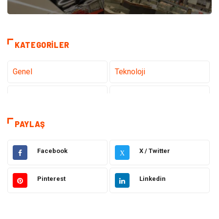
KATEGORILER
Genel
Teknoloji
Tanıtıcı Reklam
Sağlık
Eğitim & Kariyer
Dekorasyon
PAYLAŞ
Giyim
Elektrik & Elektronik
Facebook
X / Twitter
X
Gıda
Hukuk
Pinterest
Linkedin
Makine
Otomotiv