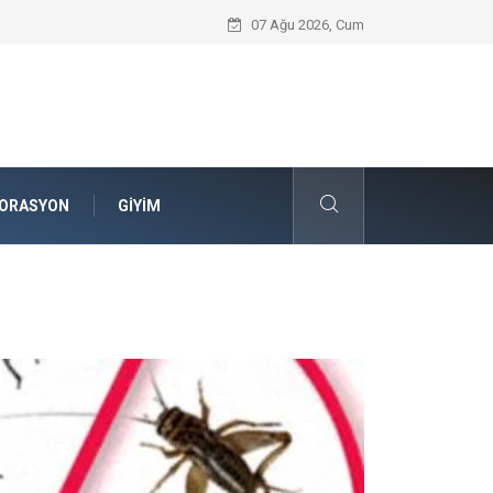
Komple Tır Taşımacılığı ve Lojistik Planla
07 Ağu 2026, Cum
ORASYON
GIYIM