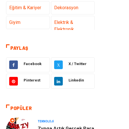
Eğitim & Kariyer
Dekorasyon
Giyim
Elektrik &
Elektronik
Gıda
Hukuk
PAYLAŞ
Makine
Otomotiv
Facebook
X / Twitter
X
Seo Teknikleri
Organizasyon
Pinterest
Linkedin
Güzellik & Bakım
Metalar
Emlak
Webmaster
POPÜLER
Araçları
TEKNOLOJI
Mobilya
Arama Motorları
Zynga Artık Gerçek Para