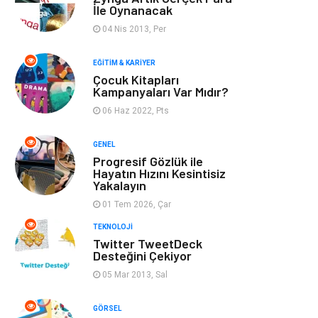
Optimizasyonu
İle Oynanacak
04 Nis 2013, Per
Finans & Ekonomi
Görsel
EĞITIM & KARIYER
Domain
Seo Nedir
Çocuk Kitapları
Kampanyaları Var Mıdır?
06 Haz 2022, Pts
Makaleler
Bebek Giyim
GENEL
Hosting
İçerik
Progresif Gözlük ile
Hayatın Hızını Kesintisiz
Yakalayın
Programlama
Algoritma
01 Tem 2026, Çar
Kurumsal
Anne & Çocuk
TEKNOLOJI
Twitter TweetDeck
Desteğini Çekiyor
hizmetlerimiz
Kültür
05 Mar 2013, Sal
Spor Malzemeleri
Veteriner
GÖRSEL