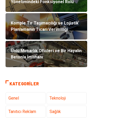
Yönetimindeki Fonksiyonel Rolü
Komple Tır Taşımacılığı ve Lojistik
Planlamanın Ticari Verimliliği
Ünlü Mimarlık Ofisleri ve Bir Hayalin
Betonla İmtihanı
KATEGORILER
Genel
Teknoloji
Tanıtıcı Reklam
Sağlık