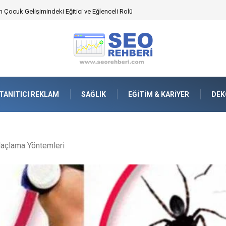
an Yönetimindeki Fonksiyonel Rolü
TANITICI REKLAM
SAĞLIK
EĞITIM & KARIYER
DEK
laçlama Yöntemleri