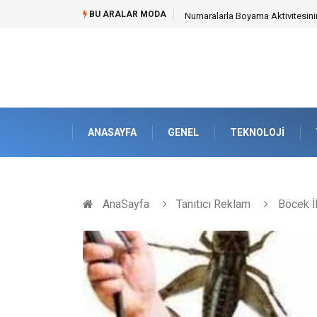
BU ARALAR MODA
Mobil Çit Kültürü and Geçici Al
ANASAYFA
GENEL
TEKNOLOJI
AnaSayfa
Tanıtıcı Reklam
Böcek İ