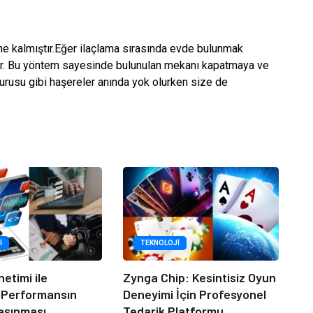
ne kalmıştır.Eğer ilaçlama sırasında evde bulunmak
dır. Bu yöntem sayesinde bulunulan mekanı kapatmaya ve
urusu gibi haşereler anında yok olurken size de
I
TEKNOLOJI
netimi ile
Zynga Chip: Kesintisiz Oyun
 Performansın
Deneyimi İçin Profesyonel
aşınması
Tedarik Platformu