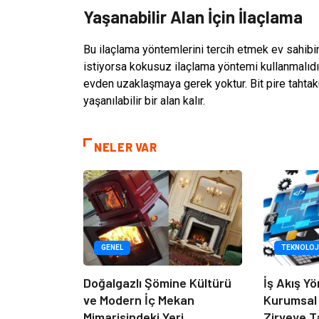
Yaşanabilir Alan İçin İlaçlama
Bu ilaçlama yöntemlerini tercih etmek ev sahibi
istiyorsa kokusuz ilaçlama yöntemi kullanmalı
evden uzaklaşmaya gerek yoktur. Bit pire tahtak
yaşanılabilir bir alan kalır.
NELER VAR
GENEL
TEKNOLOJ
Doğalgazlı Şömine Kültürü
İş Akış Yö
ve Modern İç Mekan
Kurumsal
Mimarisindeki Yeri
Zirveye T