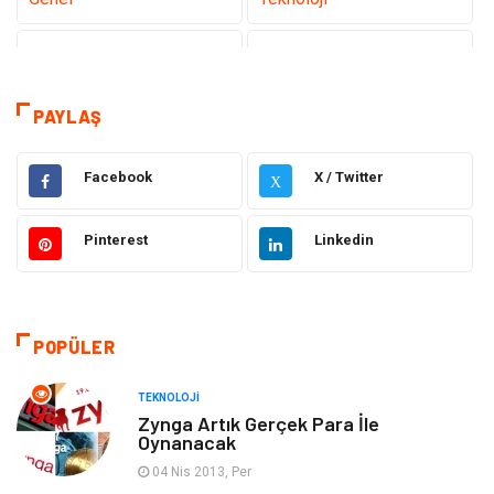
Tanıtıcı Reklam
Sağlık
Eğitim & Kariyer
Dekorasyon
PAYLAŞ
Giyim
Elektrik & Elektronik
Facebook
X / Twitter
X
Gıda
Hukuk
Pinterest
Linkedin
Makine
Otomotiv
Seo Teknikleri
Organizasyon
POPÜLER
Güzellik & Bakım
Metalar
TEKNOLOJI
Zynga Artık Gerçek Para İle
Oynanacak
Emlak
Webmaster Araçları
04 Nis 2013, Per