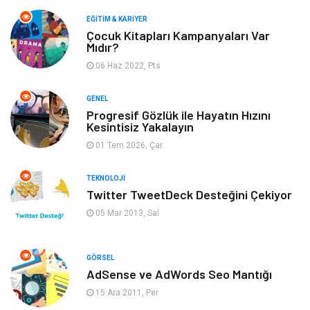
Mobilya
Arama Motorları
EĞITIM & KARIYER
Optimizasyonu
Çocuk Kitapları Kampanyaları Var
Mıdır?
Finans & Ekonomi
Görsel
06 Haz 2022, Pts
Domain
Seo Nedir
GENEL
Progresif Gözlük ile Hayatın Hızını
Kesintisiz Yakalayın
Makaleler
Bebek Giyim
01 Tem 2026, Çar
Hosting
İçerik
TEKNOLOJI
Twitter TweetDeck Desteğini Çekiyor
Programlama
Algoritma
05 Mar 2013, Sal
Kurumsal
Anne & Çocuk
GÖRSEL
hizmetlerimiz
Kültür
AdSense ve AdWords Seo Mantığı
15 Ara 2011, Per
Spor Malzemeleri
Veteriner