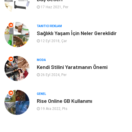
17 Haz 2021, Per
Finans & Ekonomi
Görsel
Domain
Seo Nedir
TANITICI REKLAM
Sağlıklı Yaşam İçin Neler Gereklidir
Makaleler
Bebek Giyim
12 Eyl 2018, Çar
Hosting
İçerik
MODA
Kendi Stilini Yaratmanın Önemi
Programlama
Algoritma
26 Eyl 2024, Per
Kurumsal
Anne & Çocuk
GENEL
hizmetlerimiz
Kültür
Rise Online GB Kullanımı
19 Ara 2022, Pts
Spor Malzemeleri
Veteriner
İşitme
Hediyelik Eşya