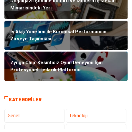
Doğalgazlı Şömine Kültürü ve Modern İç Mekan
Mimarisindeki Yeri
İş Akış Yönetimi ile Kurumsal Performansın
Zirveye Taşınması
Zynga Chip: Kesintisiz Oyun Deneyimi İçin
Profesyonel Tedarik Platformu
KATEGORILER
Genel
Teknoloji
Tanıtıcı Reklam
Sağlık