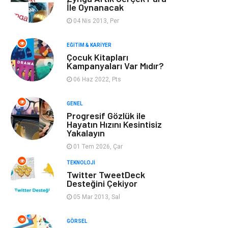
Optimizasyonu
İle Oynanacak
04 Nis 2013, Per
Finans & Ekonomi
Görsel
EĞITIM & KARIYER
Domain
Seo Nedir
Çocuk Kitapları
Kampanyaları Var Mıdır?
06 Haz 2022, Pts
Makaleler
Bebek Giyim
GENEL
Hosting
İçerik
Progresif Gözlük ile
Hayatın Hızını Kesintisiz
Yakalayın
Programlama
Algoritma
01 Tem 2026, Çar
Kurumsal
Anne & Çocuk
TEKNOLOJI
Twitter TweetDeck
Desteğini Çekiyor
hizmetlerimiz
Kültür
05 Mar 2013, Sal
Spor Malzemeleri
Veteriner
GÖRSEL