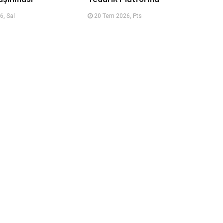
, Sal
20 Tem 2026, Pts