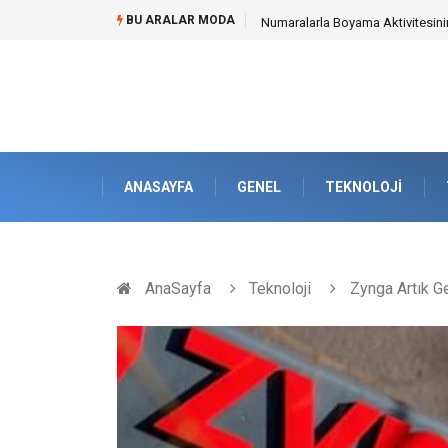
BU ARALAR MODA
Mobil Çit Kültürü and Geçici Al
ANASAYFA
GENEL
TEKNOLOJI
AnaSayfa
Teknoloji
Zynga Artık G