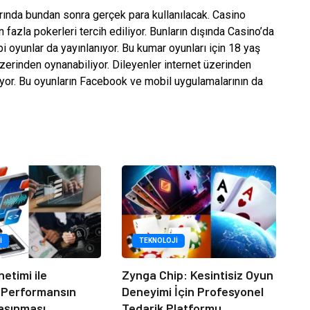
ında bundan sonra gerçek para kullanılacak. Casino
azla pokerleri tercih ediliyor. Bunların dışında Casino’da
i oyunlar da yayınlanıyor. Bu kumar oyunları için 18 yaş
zerinden oynanabiliyor. Dileyenler internet üzerinden
yor. Bu oyunların Facebook ve mobil uygulamalarının da
I
TEKNOLOJI
netimi ile
Zynga Chip: Kesintisiz Oyun
 Performansın
Deneyimi İçin Profesyonel
aşınması
Tedarik Platformu