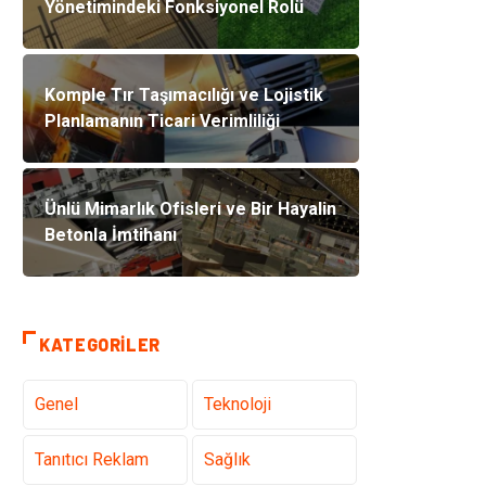
Yönetimindeki Fonksiyonel Rolü
Komple Tır Taşımacılığı ve Lojistik
Planlamanın Ticari Verimliliği
Ünlü Mimarlık Ofisleri ve Bir Hayalin
Betonla İmtihanı
KATEGORILER
Genel
Teknoloji
Tanıtıcı Reklam
Sağlık