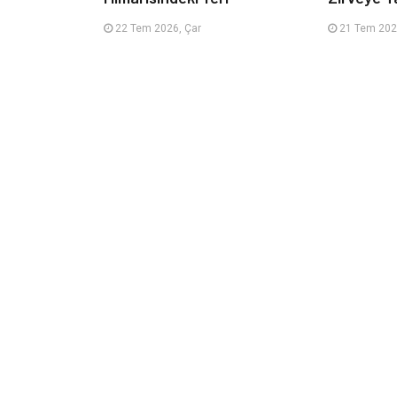
22 Tem 2026, Çar
21 Tem 2026