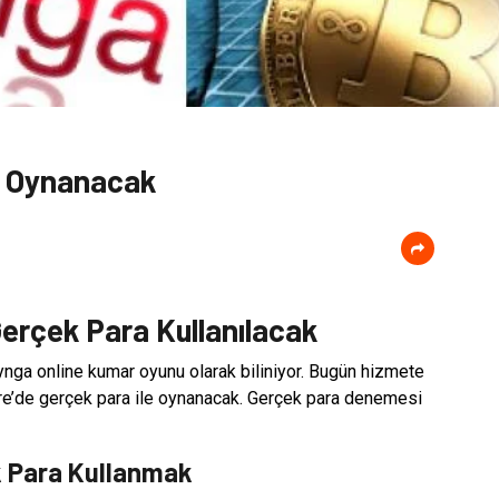
e Oynanacak
Gerçek Para Kullanılacak
ynga online kumar oyunu olarak biliniyor. Bugün hizmete
ere’de gerçek para ile oynanacak. Gerçek para denemesi
 Para Kullanmak