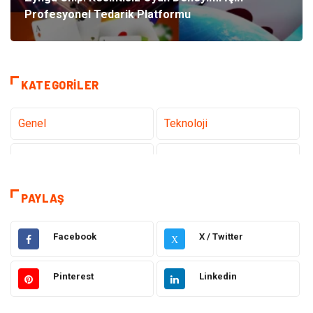
Profesyonel Tedarik Platformu
KATEGORILER
Genel
Teknoloji
Tanıtıcı Reklam
Sağlık
Eğitim & Kariyer
Dekorasyon
PAYLAŞ
Giyim
Elektrik & Elektronik
Facebook
X / Twitter
X
Gıda
Hukuk
Pinterest
Linkedin
Makine
Otomotiv