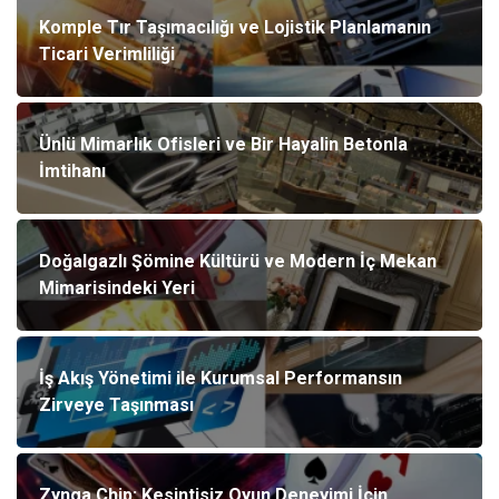
Komple Tır Taşımacılığı ve Lojistik Planlamanın
Ticari Verimliliği
Ünlü Mimarlık Ofisleri ve Bir Hayalin Betonla
İmtihanı
Doğalgazlı Şömine Kültürü ve Modern İç Mekan
Mimarisindeki Yeri
İş Akış Yönetimi ile Kurumsal Performansın
Zirveye Taşınması
Zynga Chip: Kesintisiz Oyun Deneyimi İçin