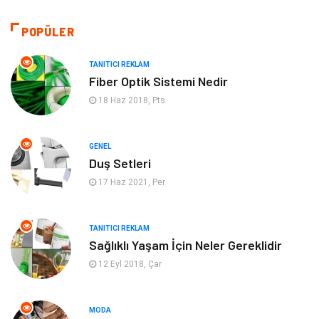
Seo Teknikleri
Organizasyon
POPÜLER
Güzellik & Bakım
Metalar
TANITICI REKLAM
Fiber Optik Sistemi Nedir
Emlak
Webmaster Araçları
18 Haz 2018, Pts
Mobilya
Arama Motorları
GENEL
Optimizasyonu
Duş Setleri
17 Haz 2021, Per
Finans & Ekonomi
Görsel
Domain
Seo Nedir
TANITICI REKLAM
Sağlıklı Yaşam İçin Neler Gereklidir
Makaleler
Bebek Giyim
12 Eyl 2018, Çar
Hosting
İçerik
MODA