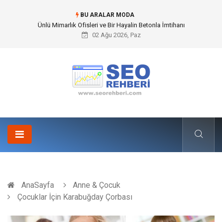
BU ARALAR MODA
Doğalgazlı Şömine Kültürü ve Modern İç Mekan Mimarisindeki Yeri
02 Ağu 2026, Paz
AnaSayfa
Anne & Çocuk
Çocuklar İçin Karabuğday Çorbası