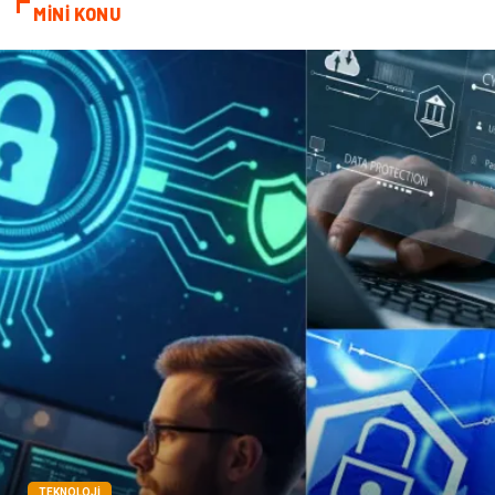
Sandbox-Blackhat
Moda
MİNİ KONU
Backlink
Restaurant
Anahtar Kelime
Penguen
Google Sıralama
TEKNOLOJI