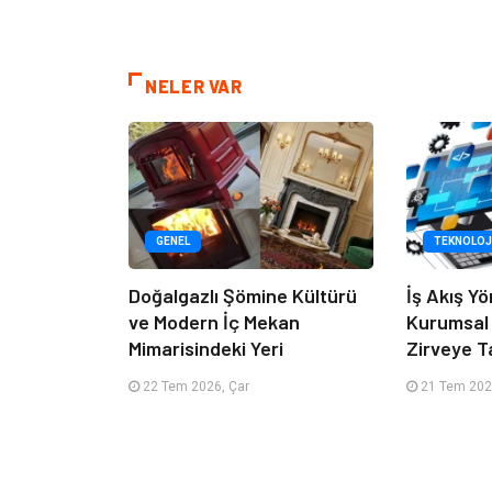
NELER VAR
GENEL
TEKNOLOJ
Doğalgazlı Şömine Kültürü
İş Akış Yö
ve Modern İç Mekan
Kurumsal
Mimarisindeki Yeri
Zirveye T
22 Tem 2026, Çar
21 Tem 2026