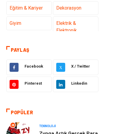
Eğitim & Kariyer
Dekorasyon
Giyim
Elektrik &
Elektronik
Gıda
Hukuk
PAYLAŞ
Makine
Otomotiv
Facebook
X / Twitter
X
Seo Teknikleri
Organizasyon
Pinterest
Linkedin
Güzellik & Bakım
Metalar
Emlak
Webmaster
POPÜLER
Araçları
TEKNOLOJI
Mobilya
Arama Motorları
Zynga Artık Gerçek Para