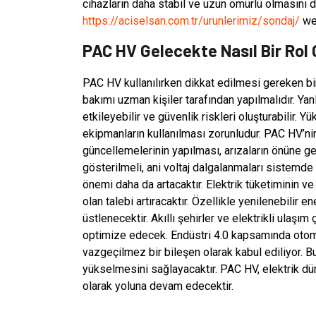
cihazların daha stabil ve uzun ömürlü olmasını d
https://aciselsan.com.tr/urunlerimiz/sondaj/
web
PAC HV Gelecekte Nasıl Bir Ro
PAC HV kullanılırken dikkat edilmesi gereken bi
bakımı uzman kişiler tarafından yapılmalıdır. Y
etkileyebilir ve güvenlik riskleri oluşturabilir.
ekipmanların kullanılması zorunludur. PAC HV’ni
güncellemelerinin yapılması, arızaların önüne ge
gösterilmeli, ani voltaj dalgalanmaları sistemd
önemi daha da artacaktır. Elektrik tüketiminin v
olan talebi artıracaktır. Özellikle yenilenebilir e
üstlenecektir. Akıllı şehirler ve elektrikli ulaş
optimize edecek. Endüstri 4.0 kapsamında otoma
vazgeçilmez bir bileşen olarak kabul ediliyor. Bu 
yükselmesini sağlayacaktır. PAC HV, elektrik düny
olarak yoluna devam edecektir.