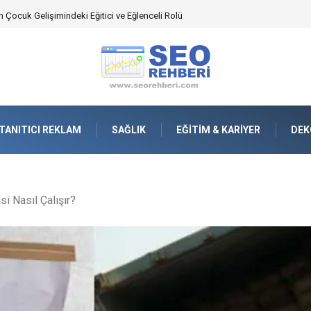
an Yönetimindeki Fonksiyonel Rolü
TANITICI REKLAM
SAĞLIK
EĞITIM & KARIYER
DEK
i Nasıl Çalışır?