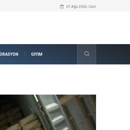
Komple Tır Taşımacılığı ve Lojistik Planla
07 Ağu 2026, Cum
ORASYON
GIYIM