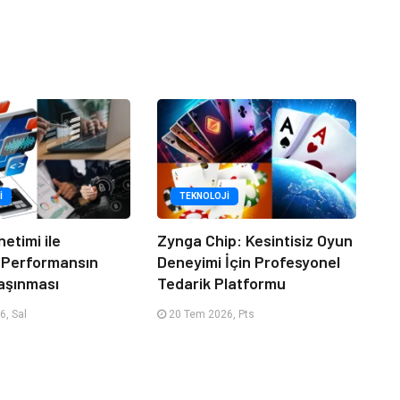
I
TEKNOLOJI
netimi ile
Zynga Chip: Kesintisiz Oyun
 Performansın
Deneyimi İçin Profesyonel
aşınması
Tedarik Platformu
, Sal
20 Tem 2026, Pts