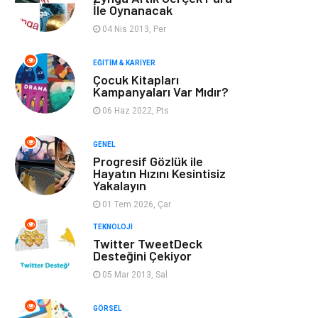
Optimizasyonu
İle Oynanacak
04 Nis 2013, Per
Finans & Ekonomi
Görsel
EĞITIM & KARIYER
Domain
Seo Nedir
Çocuk Kitapları
Kampanyaları Var Mıdır?
06 Haz 2022, Pts
Makaleler
Bebek Giyim
GENEL
Hosting
İçerik
Progresif Gözlük ile
Hayatın Hızını Kesintisiz
Yakalayın
Programlama
Algoritma
01 Tem 2026, Çar
Kurumsal
Anne & Çocuk
TEKNOLOJI
Twitter TweetDeck
Desteğini Çekiyor
hizmetlerimiz
Kültür
05 Mar 2013, Sal
Spor Malzemeleri
Veteriner
GÖRSEL