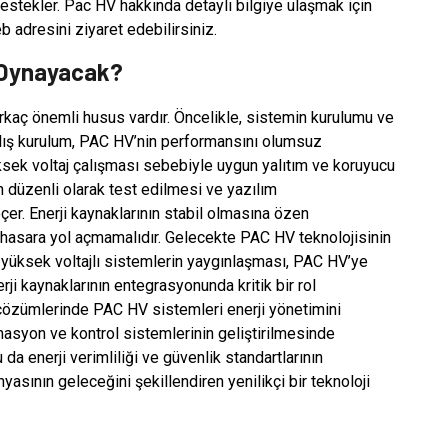
estekler. Pac HV hakkında detaylı bilgiye ulaşmak için
 adresini ziyaret edebilirsiniz.
l Oynayacak?
rkaç önemli husus vardır. Öncelikle, sistemin kurulumu ve
anlış kurulum, PAC HV’nin performansını olumsuz
 Yüksek voltaj çalışması sebebiyle uygun yalıtım ve koruyucu
n düzenli olarak test edilmesi ve yazılım
çer. Enerji kaynaklarının stabil olmasına özen
e hasara yol açmamalıdır. Gelecekte PAC HV teknolojisinin
e yüksek voltajlı sistemlerin yaygınlaşması, PAC HV’ye
nerji kaynaklarının entegrasyonunda kritik bir rol
ım çözümlerinde PAC HV sistemleri enerji yönetimini
syon ve kontrol sistemlerinin geliştirilmesinde
da enerji verimliliği ve güvenlik standartlarının
asının geleceğini şekillendiren yenilikçi bir teknoloji