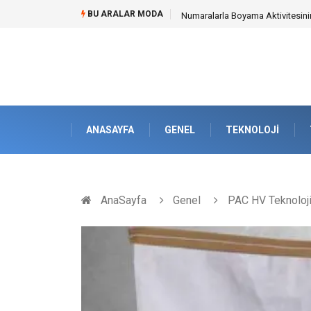
BU ARALAR MODA
Mobil Çit Kültürü and Geçici Al
ANASAYFA
GENEL
TEKNOLOJI
AnaSayfa
Genel
PAC HV Teknolojis