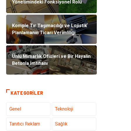
Yönetimindeki Fonksiyonel Rolü
Komple Tır Taşımacılığı ve Lojistik
Planlamanın Ticari Verimliliği
Ünlü Mimarlık Ofisleri ve Bir Hayalin
Betonla İmtihanı
KATEGORILER
Genel
Teknoloji
Tanıtıcı Reklam
Sağlık