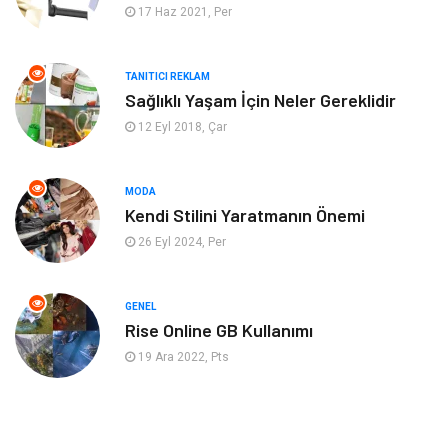
17 Haz 2021, Per
Finans & Ekonomi
Görsel
Domain
Seo Nedir
TANITICI REKLAM
Sağlıklı Yaşam İçin Neler Gereklidir
Makaleler
Bebek Giyim
12 Eyl 2018, Çar
Hosting
İçerik
MODA
Kendi Stilini Yaratmanın Önemi
Programlama
Algoritma
26 Eyl 2024, Per
Kurumsal
Anne & Çocuk
GENEL
hizmetlerimiz
Kültür
Rise Online GB Kullanımı
19 Ara 2022, Pts
Spor Malzemeleri
Veteriner
İşitme
Hediyelik Eşya