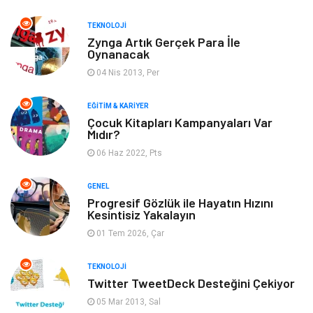
Güzellik & Bakım
Metalar
TEKNOLOJI
Zynga Artık Gerçek Para İle
Oynanacak
Emlak
Webmaster Araçları
04 Nis 2013, Per
Mobilya
Arama Motorları
EĞITIM & KARIYER
Optimizasyonu
Çocuk Kitapları Kampanyaları Var
Mıdır?
Finans & Ekonomi
Görsel
06 Haz 2022, Pts
Domain
Seo Nedir
GENEL
Progresif Gözlük ile Hayatın Hızını
Kesintisiz Yakalayın
Makaleler
Bebek Giyim
01 Tem 2026, Çar
Hosting
İçerik
TEKNOLOJI
Twitter TweetDeck Desteğini Çekiyor
Programlama
Algoritma
05 Mar 2013, Sal