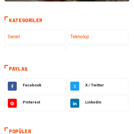
KATEGORILER
Genel
Teknoloji
Tanıtıcı Reklam
Sağlık
Eğitim & Kariyer
Dekorasyon
PAYLAŞ
Giyim
Elektrik & Elektronik
Facebook
X / Twitter
X
Gıda
Hukuk
Pinterest
Linkedin
Makine
Otomotiv
Seo Teknikleri
Organizasyon
POPÜLER