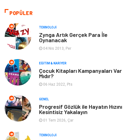
Seo Teknikleri
Organizasyon
POPÜLER
Güzellik & Bakım
Metalar
TEKNOLOJI
Zynga Artık Gerçek Para İle
Oynanacak
Emlak
Webmaster Araçları
04 Nis 2013, Per
Mobilya
Arama Motorları
EĞITIM & KARIYER
Optimizasyonu
Çocuk Kitapları Kampanyaları Var
Mıdır?
Finans & Ekonomi
Görsel
06 Haz 2022, Pts
Domain
Seo Nedir
GENEL
Progresif Gözlük ile Hayatın Hızını
Kesintisiz Yakalayın
Makaleler
Bebek Giyim
01 Tem 2026, Çar
Hosting
İçerik
TEKNOLOJI