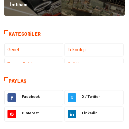
İmtihanı
KATEGORILER
Genel
Teknoloji
Tanıtıcı Reklam
Sağlık
Eğitim & Kariyer
Dekorasyon
PAYLAŞ
Giyim
Elektrik & Elektronik
Facebook
X / Twitter
X
Gıda
Hukuk
Pinterest
Linkedin
Makine
Otomotiv